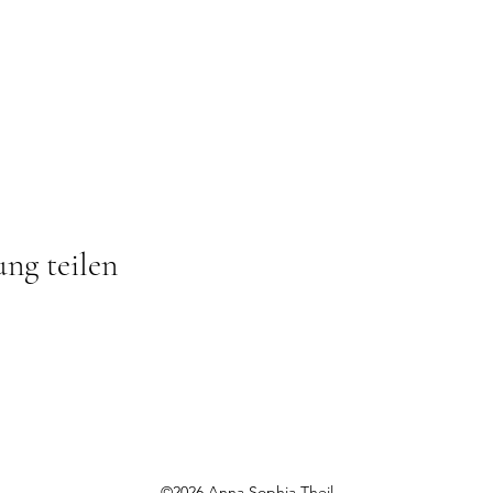
ung teilen
©2026 Anna Sophia Theil.