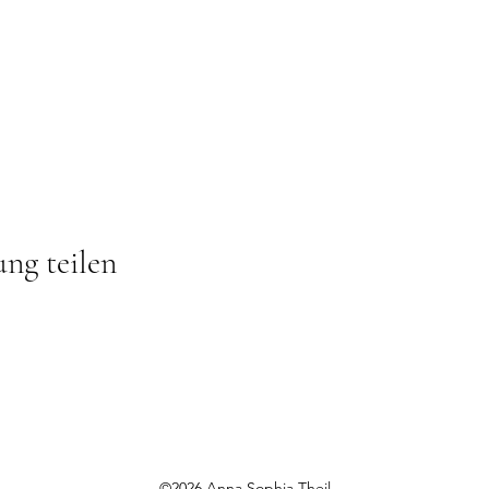
ung teilen
©2026 Anna Sophia Theil.